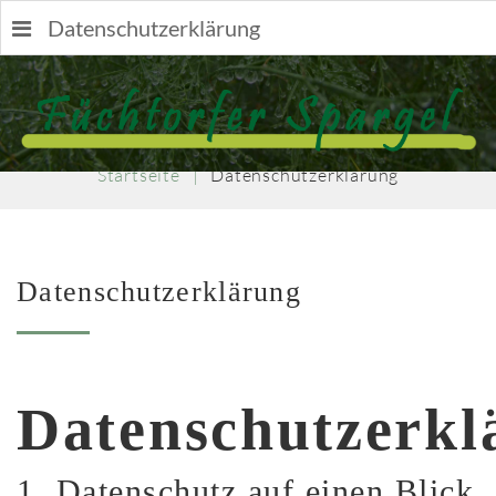
Datenschutzerklärung
Username
Startseite
|
Datenschutzerklärung
Passwort
Datenschutzerklärung
Datenschutzerkl
Remember
Me
1.
Datenschutz
auf
einen
Blick