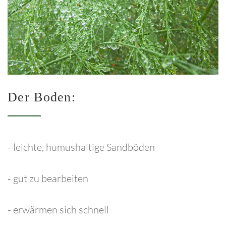
Forgot
your
password?
Forgot
Der
Boden:
your
username?
- leichte, humushaltige Sandböden
- gut zu bearbeiten
FACEBOOK
- erwärmen sich schnell
GOOGLE