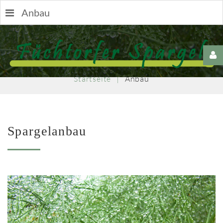
Anbau
Username
Startseite
|
Anbau
Passwort
Spargelanbau
Remember
Me